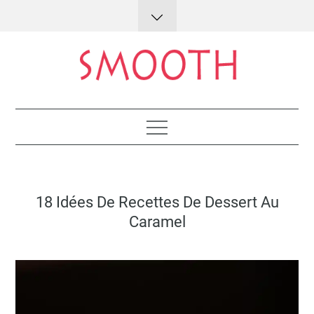
Skip
to
content
Lifestyle : conseils et astuces
Posted
18 Idées De Recettes De Dessert Au
on
Caramel