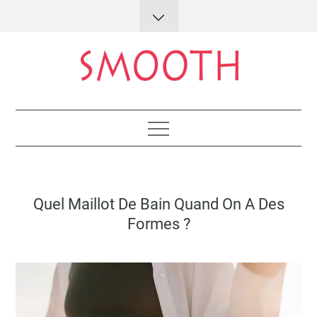
Skip
to
content
Lifestyle : conseils et astuces
Posted
Quel Maillot De Bain Quand On A Des
on
Formes ?