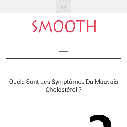
Skip
to
content
Lifestyle : conseils et astuces
Posted
Quels Sont Les Symptômes Du Mauvais
on
Cholestérol ?