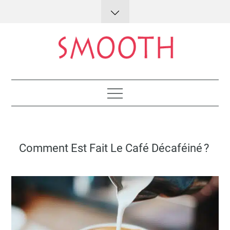
Skip
to
content
Lifestyle : conseils et astuces
Posted
Comment Est Fait Le Café Décaféiné ?
on