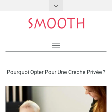
Skip
to
content
Lifestyle : conseils et astuces
Posted
Pourquoi Opter Pour Une Crèche Privée ?
on