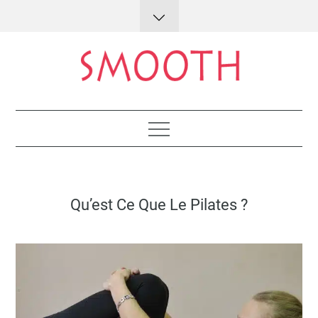
Skip
to
content
Lifestyle : conseils et astuces
Posted
Qu’est Ce Que Le Pilates ?
on