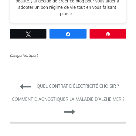
beauté. J’ai décidé de créer ce blog pour vous aider à
adopter un bon régime de vie tout en vous faisant
plaisir !
Tweetez
Partagez
Épingle
Categories:
Sport
Navigation
QUEL CONTRAT D’ÉLECTRICITÉ CHOISIR ?
de
COMMENT DIAGNOSTIQUER LA MALADIE D’ALZHEIMER ?
l’article