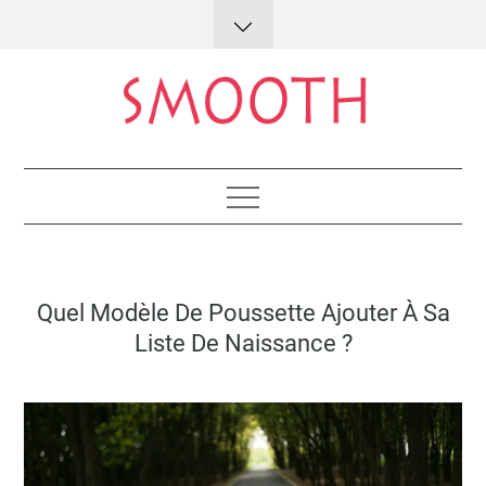
Skip
to
content
Lifestyle : conseils et astuces
Posted
Quel Modèle De Poussette Ajouter À Sa
on
Liste De Naissance ?