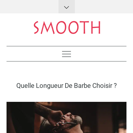
Skip
to
content
Lifestyle : conseils et astuces
Posted
Quelle Longueur De Barbe Choisir ?
on