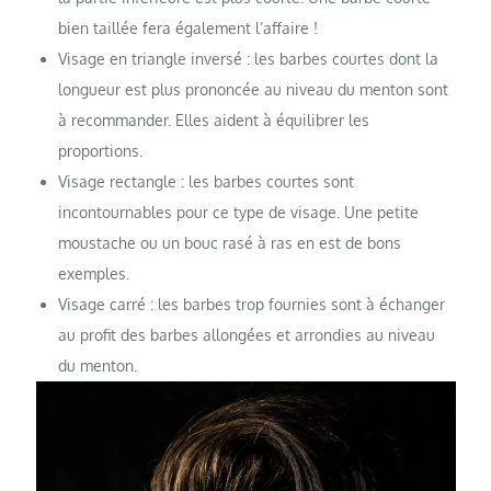
bien taillée fera également l’affaire !
Visage en triangle inversé : les barbes courtes dont la
longueur est plus prononcée au niveau du menton sont
à recommander. Elles aident à équilibrer les
proportions.
Visage rectangle : les barbes courtes sont
incontournables pour ce type de visage. Une petite
moustache ou un bouc rasé à ras en est de bons
exemples.
Visage carré : les barbes trop fournies sont à échanger
au profit des barbes allongées et arrondies au niveau
du menton.