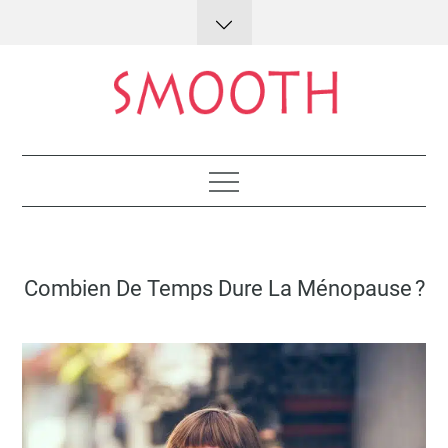
Skip
to
content
Lifestyle : conseils et astuces
Posted
Combien De Temps Dure La Ménopause ?
on