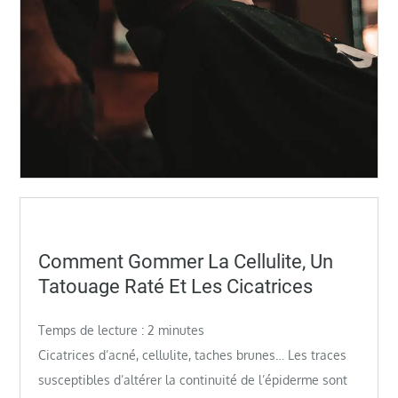
Posted
Comment Gommer La Cellulite, Un
on
Tatouage Raté Et Les Cicatrices
Temps de lecture :
2
minutes
Cicatrices d’acné, cellulite, taches brunes… Les traces
susceptibles d’altérer la continuité de l’épiderme sont